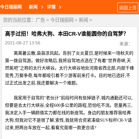
今日瑞丽网
新闻
详情
返回上页
您的当前位置：
广告
>
今日瑞丽网
>
新闻
>
高手过招！哈弗大狗、本田CR-V谁能圆你的自驾梦？
2021-08-27 13:56
来源：
离离暑云散,袅袅凉风起。告别了炎炎夏日,是时候来一场秋天的
第一拨自驾游。做好攻略后,我将自驾地点选在了有着“世界奇峡,天
然氧吧”之称的太行大峡谷。太行大峡谷地处河南省西北部,内部千峰
竞秀,万壑争奇,每年都吸引着不少游客前来打卡。目的地已选好,不
过正式出发之前,我还要解决一个难题。
我家用于自驾的“老伙计”前段时间有些掉链子,城内通勤还可以,
但要是去太行大峡谷,全程600多公里的路程,恐怕吃不消。思量再三,
我决定入手一辆颜值实力都在线的新座驾。身边的朋友推荐我哈弗
大狗,但我对它不是很了解,索性,我就将合资紧凑级SUV标杆CR-V请
过来,把两台车放在一起,看看究竟哪一款更合适?