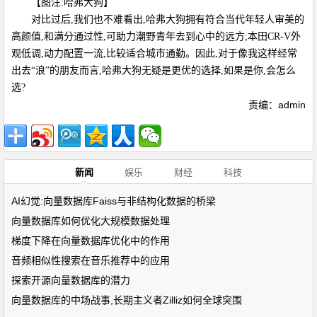
【图注:哈弗大狗】
对比过后,我们也不难看出,哈弗大狗拥有符合当代年轻人审美的
高颜值,和满分通过性,可助力潮野青年去到心中的远方;本田CR-V外
观低调,动力配置一流,比较适合城市通勤。因此,对于像我这样经常
出去“浪”的朋友而言,哈弗大狗无疑是更优的选择,如果是你,会怎么
选?
责编：admin
新闻
娱乐
财经
科技
AI幻觉:向量数据库Faiss与非结构化数据的桥梁
向量数据库如何优化大规模数据处理
梯度下降在向量数据库优化中的作用
音频相似性搜索在音乐推荐中的应用
探索开源向量数据库的潜力
向量数据库的中场战事,长期主义者Zilliz如何全球突围