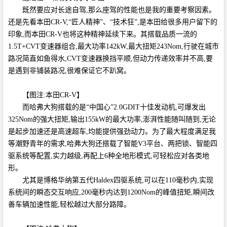
既然要应对长途自驾,那么座驾的性能也是我的重要考察因素。
还是先看本田CR-V,“匠人精神”、“技术狂”,是本田给很多用户留下的
印象,而本田CR-V也将这种精神延续下来。其搭载品质一流的
1.5T+CVT变速器组合,最大功率142kW,最大扭矩243Nom,行驶在城市
路况简直如鱼得水,CVT变速器换挡平顺,但动力传递效率并不高,要
是遇到非铺装路况,很难保证它不趴窝。
【图注:本田CR-V】
而哈弗大狗搭载的是“中国心”2.0GDIT十佳发动机,可爆发出
325Nom的强大扭矩,输出155kW的最大功率,澎湃性能随叫随到,无论
是起步加速还是高速超车,均能提供强劲动力。为了最大程度满足我
等潮野青年的需求,哈弗大狗还搭载了智能V3平台、两把锁、智能四
驱系统等配置,实力越级,再配上6种全地形模式,可轻松应对各类地
形。
尤其是博格华纳第五代Haldex四驱系统,可以在110毫秒内,实现
系统间的瞬态交互响应,200毫秒内达到1200Nom的峰值扭矩,瞬间改
善车辆加速性能,轻松越过大部分路障。