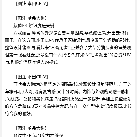
【图注:本田CR-V】
【图注:哈弗大狗】
颜值PK:辨识度是关键
对我而言,座驾的外观是首要考量因素,毕竟颜值高,开出去也有
面子。在这方面,本田CR-V传承了家族设计,风格属于偏运动的那挂,
整体设计偏圆润,看起来“人畜无害”,虽兼容了大部分消费者的审美观,
但第一眼看过去,还是没有什么记忆点,在如今“后辈频出”的合资SUV
市场,很难俘获年轻人的视线。
【图注:本田CR-V】
而哈弗大狗走的是坚定的潮酷路线,外观设计很年轻范儿,方正的
车箱+圆形大灯,既有复古感,又十分时尚。内饰与外观的潮感一脉相
承,纹路、镀铬和黑色烤漆点缀都将质感进一步提升,再加上造型硬朗
的方向盘和12.3英寸液晶中控大屏,放在一众车型中,辨识度极高,比较
符合我的喜好。
【图注:哈弗大狗】
通过性PK,满分实力才够强