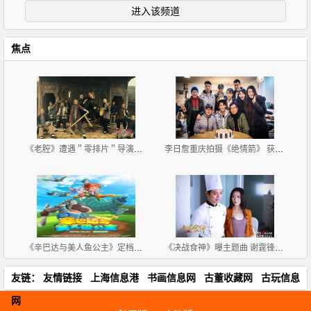
进入该频道
焦点
《老腔》遭遇＂零排片＂导演呼吁关注文艺片生存难
李日詹重庆拍摄《绝情箭》 获剧组惊喜庆生
《辛巴达与美人鱼公主》定档12月31日
《决战食神》曝主题曲 谢霆锋携英皇群星起来High
友链：
友情链接
上海信息港
书画信息网
古董收藏网
古玩信息
网