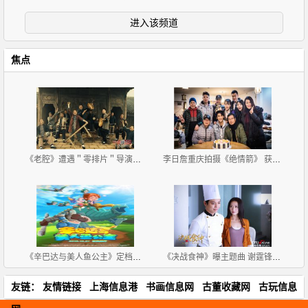
进入该频道
焦点
《老腔》遭遇＂零排片＂导演呼吁关注文艺片生存难
李日詹重庆拍摄《绝情箭》 获剧组惊喜庆生
《辛巴达与美人鱼公主》定档12月31日
《决战食神》曝主题曲 谢霆锋携英皇群星起来High
友链：
友情链接
上海信息港
书画信息网
古董收藏网
古玩信息