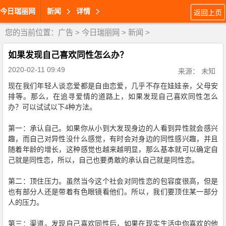
今日瑞丽网
新闻
详情
返回上页
您的当前位置：
广告
>
今日瑞丽网
>
新闻
>
如果发现自己喜欢同性怎么办？
2020-02-11 09:49
来源： 未知
现在我们年轻人谈恋爱都是自由恋爱，几乎不存在娃娃亲，父母安
排等。那么，在追寻爱情的道路上，如果发现自己喜欢同性怎么
办？可以试试以下
4
种方法。
第一：承认自己。如果你从小到大发现身边的人看到异性就会感兴
趣，而自己对异性没什么感觉，有时会对身边的同性感兴趣，并且
随着年龄的增长，这种感觉也越来越明显，那么基本就可以确定自
己就是同性恋，所以，自己也要勇敢的承认自己就是同性恋。
第二：顶住压力。虽然当今这个社会对同性恋的包容度很高，但是
也有部分人还是带着有色眼镜看他们。所以，我们要顶住某一部分
人的压力。
第三：渠道。发现自己喜欢同性后，如果在现实生活中你喜欢的他