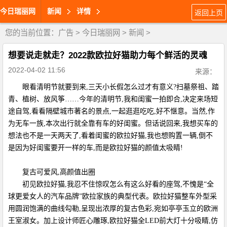
今日瑞丽网
新闻
详情
返回上页
您的当前位置：
广告
>
今日瑞丽网
>
新闻
>
想要说走就走？2022款欧拉好猫助力每个鲜活的灵魂
2022-04-02 11:56
来源：
眼看清明节就要到来,三天小长假怎么过才有意义?扫墓祭祖、踏
青、植树、放风筝……今年的清明节,我和闺蜜一拍即合,决定来场短
途自驾,看看隔壁城市著名的景点,一起逛逛吃吃,好不惬意。当然,作
为无车一族,本次出行就全靠有车的好闺蜜。但话说回来,我想买车的
想法也不是一天两天了,看着闺蜜的欧拉好猫,我也想购置一辆,倒不
是因为好闺蜜要开一样的车,而是欧拉好猫的颜值太吸睛!
复古可爱风,高颜值出圈
初见欧拉好猫,我忍不住惊叹怎么有这么好看的座驾,不愧是“全
球更爱女人的汽车品牌”欧拉家族的典型代表。欧拉好猫整车外型采
用圆润饱满的曲线勾勒,呈现出浓厚的复古色彩,宛如亭亭玉立的欧洲
王室淑女。加上设计师匠心雕琢,欧拉好猫全LED前大灯十分吸睛,仿