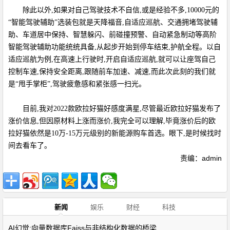
除此以外,如果对自己驾驶技术不自信,或是经验不多,10000元的
“智能驾驶辅助”选装包就是天降福音,自适应巡航、交通拥堵驾驶辅
助、车道居中保持、智慧躲闪、前碰撞预警、自动紧急制动等高阶
智能驾驶辅助功能统统具备,从起步开始到停车结束,护航全程。以自
适应巡航为例,在高速上行驶时,开启自适应巡航,就可以让座驾自己
控制车速,保持安全距离,跟随前车加速、减速,而此次此刻的我们就
是“甩手掌柜”,驾驶疲惫感和紧张感一扫光。
目前,我对2022款欧拉好猫好感度满星,尽管最近欧拉好猫发布了
涨价信息,但因原材料上涨而涨价,我完全可以理解,毕竟涨价后的欧
拉好猫依然是10万-15万元级别的新能源购车首选。眼下,是时候找时
间去看车了。
责编：admin
新闻
娱乐
财经
科技
AI幻觉:向量数据库Faiss与非结构化数据的桥梁