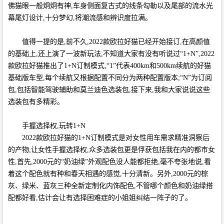
佛猫眼一般炯炯有神,车身侧面复古式的线条勾勒以及尾部的流水光
幕尾灯设计,十分梦幻,将潮流感和辨识度拉满。
值得一提的是,前不久,2022款欧拉好猫已经开始接订,在高颜值
的基础上,还上演了一波新玩法,不知道大家有没有听说过“1+N”,2022
款欧拉好猫推出了1+N订制模式,“1”代表400km和500km续航的好猫
基础版车型,每个续航又根据配置不同分为两种配置版本;“N”为订阅
包,包括智能驾驶辅助和莫兰迪色选装包,接下来,我和大家说说这些
选装包有多精彩。
手握选择权,玩转1+N
2022款欧拉好猫的1+N订制模式是对女性用车需求精准洞察后
的产物,让女性手握选择权,众多选装包更是俘获包括我在内的都市女
性,首先,2000元的“奶油绿”外观配色没人能都拒绝,毫不夸张地说,看
着这个配色就有种和春天相遇的感觉,十分清新。另外,2000元的棕
灰、绿米、蓝灰三种全新定制化内饰配色,不管哪个颜色和奶油绿搭
配都好看,估计会让有选择困难症的小姐姐纠结一阵子的了。